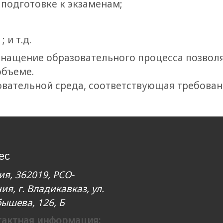
 подготовке к экзаменам;
 и т.д.
снащение образовательного процесса позвол
объеме.
овательной среда, соответствующая требова
ес
ия, 362019, РСО-
ия, г. Владикавказ, ул.
ышева, 126, Б
тактная информация: