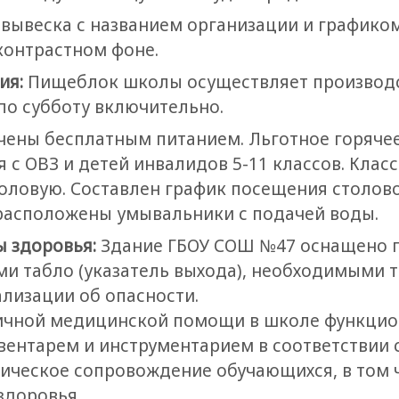
 вывеска с названием организации и график
контрастном фоне.
ия:
Пищеблок школы осуществляет производс
по субботу включительно.
ечены бесплатным питанием. Льготное горячее
 с ОВЗ и детей инвалидов 5-11 классов. Клас
оловую. Составлен график посещения столов
 расположены умывальники с подачей воды.
ы здоровья:
Здание ГБОУ СОШ №47 оснащено 
 табло (указатель выхода), необходимыми т
лизации об опасности.
ичной медицинской помощи в школе функцио
нтарем и инструментарием в соответствии с С
ическое сопровождение обучающихся, в том ч
здоровья.