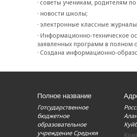
· советы ученикам, родителям по
· новости школы;
· электронные классные журналы ;
· Информационно-техническое о
заявленных программ в полном 
· Создана информационно-образ
Полное название
Адр
Готсударственное
Росс
бюджетное
Алан
образовательное
Куйб
учреждение Средняя
Кон