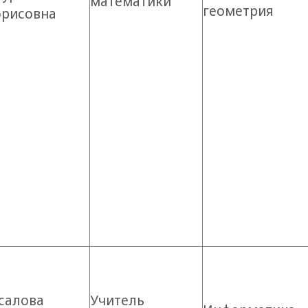
математики
геометрия
орисовна
салова
Учитель