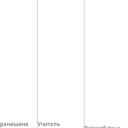
аранишина
Учитель