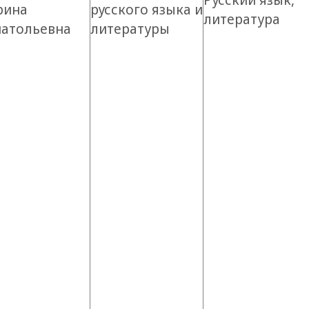
Русский язык,
рина
русского языка и
литература
натольевна
литературы