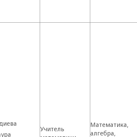
удиева
Математика,
Учитель
алгебра,
аура