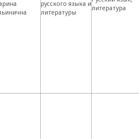
арина
русского языка и
литература
льинична
литературы