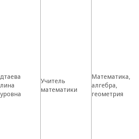
адтаева
Математика,
Учитель
алина
алгебра,
математики
ауровна
геометрия