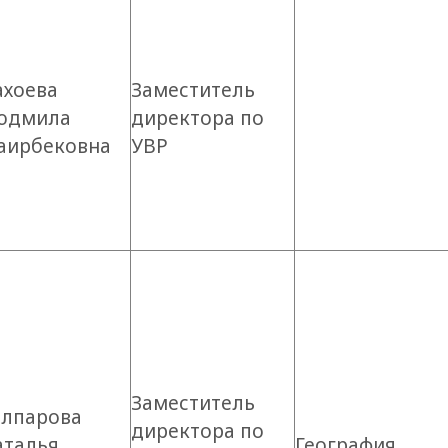
ахоева
Заместитель
юдмила
директора по
аирбековна
УВР
Заместитель
олпарова
директора по
аталья
География