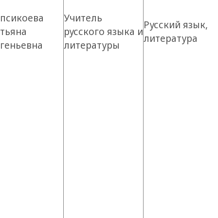
епсикоева
Учитель
Русский язык,
атьяна
русского языка и
литература
вгеньевна
литературы