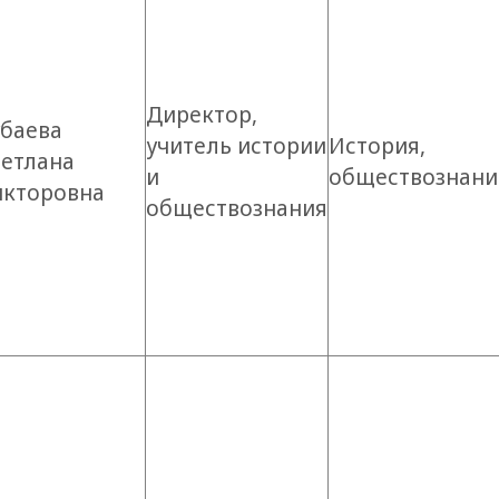
Директор,
убаева
учитель истории
История,
ветлана
и
обществознани
икторовна
обществознания