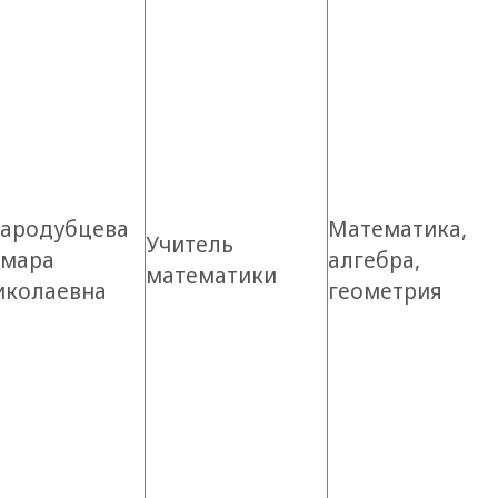
тародубцева
Математика,
Учитель
амара
алгебра,
математики
иколаевна
геометрия