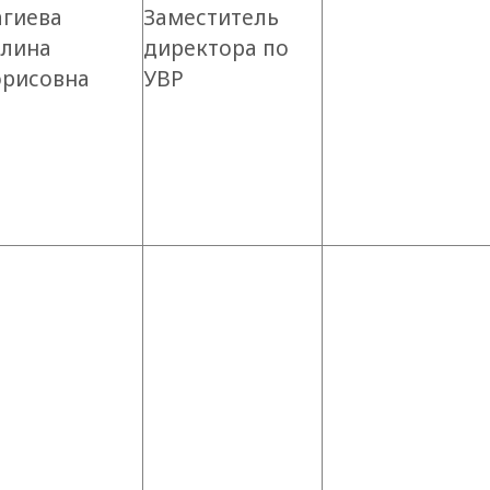
агиева
Заместитель
алина
директора по
орисовна
УВР