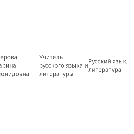
зерова
Учитель
Русский язык,
арина
русского языка и
литература
еонидовна
литературы