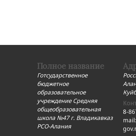
Полное название
Ад
Готсударственное
Росс
бюджетное
Алан
образовательное
Куйб
учреждение Средняя
Кон
общеобразовательная
8
-86
школа №47 г. Владикавказ
mail
РСО-Алания
gov.