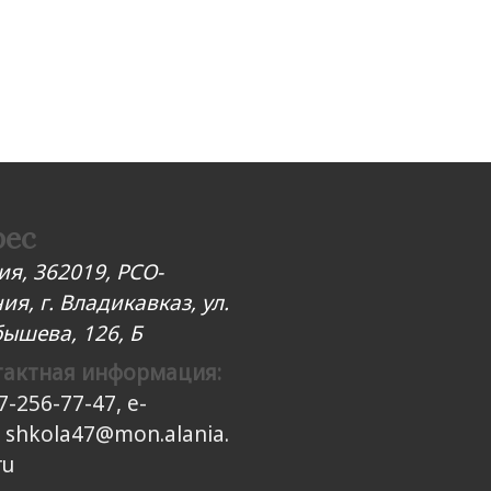
рес
ия, 362019, РСО-
ия, г. Владикавказ, ул.
ышева, 126, Б
тактная информация:
7-256-77-47, e-
:
shkola47@mon.alania.
ru