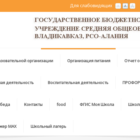
Для слабовидящих
азовательной организации
Организация питания
Отчет о
ая деятельность
Воспитательная деятельность
ПРОФОР
беда
Контакты
food
ФГИС Моя Школа
Школ
джер MAX
Школьный лагерь