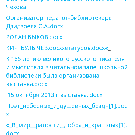
Чехова.
Организатор педагог-библиотекарь
Дзидзоева О.А..docx
РОЛАН БЫКОВ
.docx
КИР
БУЛЫЧЕВ.docxхетагуров.docx«
_
К 185 летию великого русского писателя
и мыслителя в читальном зале школьной
библиотеки была организована
выставка.docx
15 октября 2013 г выставка..docx
Поэт_небесных_и_душевных_бездн[1].doc
x
«_В_мир__радости,_добра_и_красоты»[1].
docx